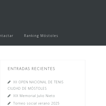
ntactar
Ranking Móstoles
ENTRADAS RECIENTES
XII OPEN NACIONAL DE TENIS
CIUDAD DE MÓSTOLES
XIX Memorial Julio Nieto
Torneo social verano 2025