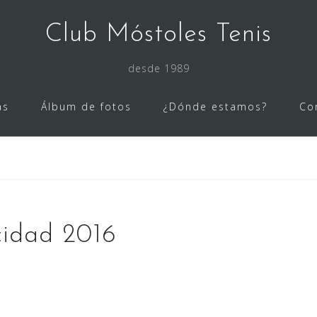
Club Móstoles Tenis
desde 1989
as
Álbum de fotos
¿Dónde estamos?
Co
cidad 2016