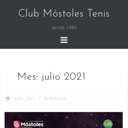
Saltar
al
Club Móstoles Tenis
contenido
desde 1989
Mes:
julio 2021
1 julio, 2021
Noticias