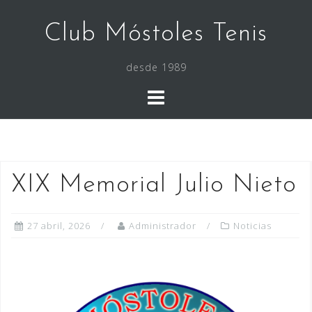
Saltar
al
Club Móstoles Tenis
contenido
desde 1989
XIX Memorial Julio Nieto
27 abril, 2026
Administrador
Noticias