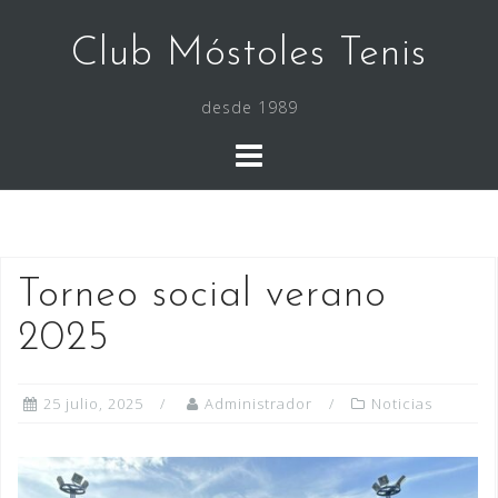
Saltar
al
Club Móstoles Tenis
contenido
desde 1989
Torneo social verano
2025
25 julio, 2025
Administrador
Noticias