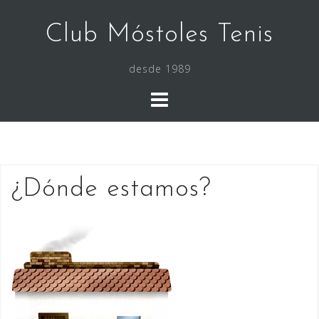
Saltar
al
Club Móstoles Tenis
contenido
desde 1989
¿Dónde estamos?