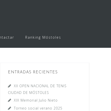
ntactar
Ranking Móstoles
ENTRADAS RECIENTES
XII OPEN NACIONAL DE TENIS
CIUDAD DE MÓSTOLES
XIX Memorial Julio Nieto
Torneo social verano 2025