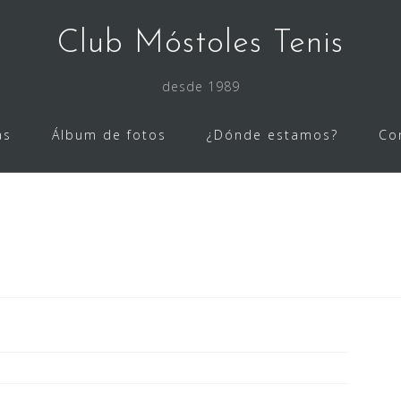
Club Móstoles Tenis
desde 1989
as
Álbum de fotos
¿Dónde estamos?
Co