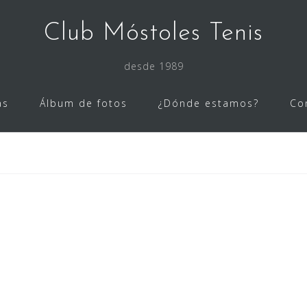
Club Móstoles Tenis
desde 1989
as
Álbum de fotos
¿Dónde estamos?
Co