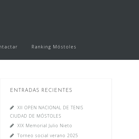
ntactar
Ranking Móstoles
ENTRADAS RECIENTES
XII OPEN NACIONAL DE TENIS
CIUDAD DE MÓSTOLES
XIX Memorial Julio Nieto
Torneo social verano 2025