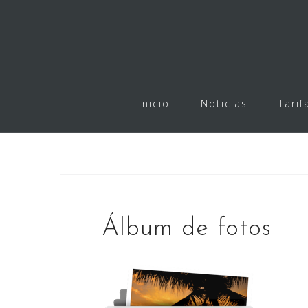
Saltar
al
contenido
Inicio
Noticias
Tarif
Álbum de fotos