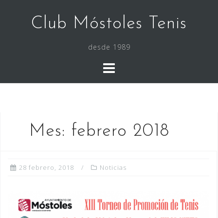
Saltar
al
Club Móstoles Tenis
contenido
desde 1989
Mes:
febrero 2018
28 febrero, 2018
Noticias