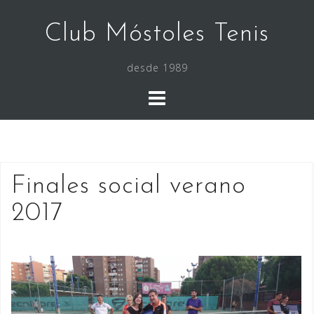
Saltar
al
Club Móstoles Tenis
contenido
desde 1989
Finales social verano
2017