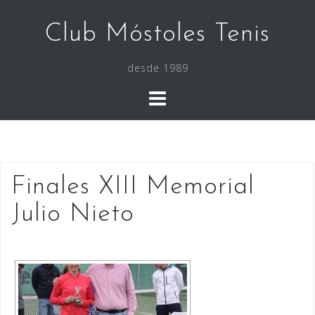
Saltar
al
Club Móstoles Tenis
contenido
desde 1989
Finales XIII Memorial
Julio Nieto