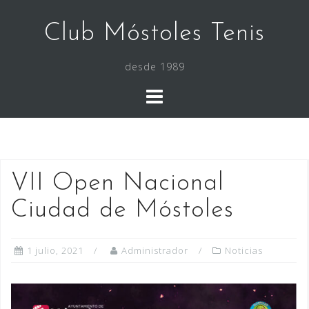
Saltar
al
Club Móstoles Tenis
contenido
desde 1989
VII Open Nacional
Ciudad de Móstoles
1 julio, 2021
Administrador
Noticias